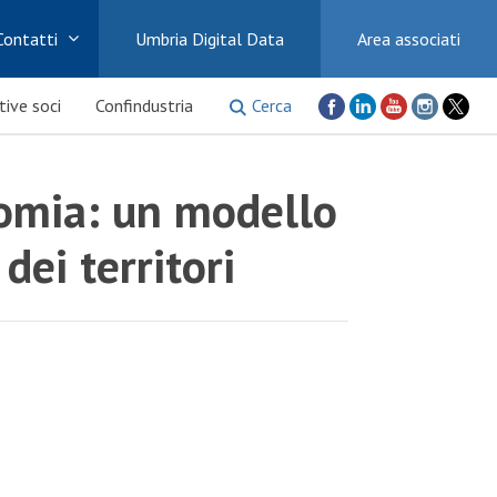
Contatti
Umbria Digital Data
Area associati
Cerca
ative soci
Confindustria
omia: un modello
dei territori