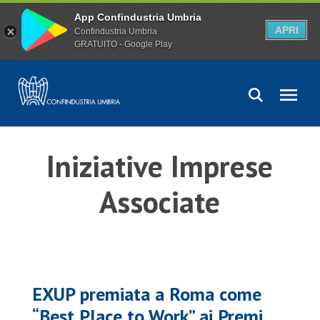
App Confindustria Umbria
APRI
Confindustria Umbria
GRATUITO - Google Play
Iniziative Imprese
Associate
EXUP premiata a Roma come
“Best Place to Work” ai Premi