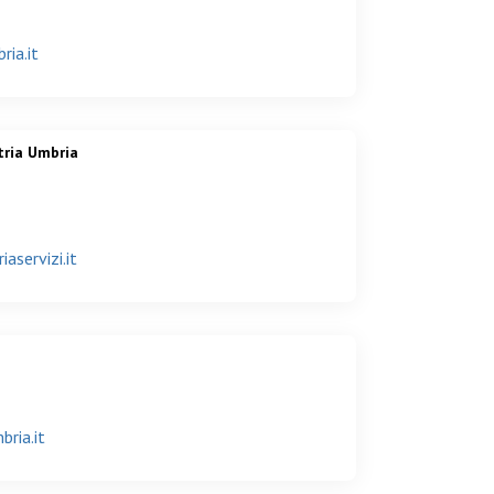
ria.it
tria Umbria
aservizi.it
ria.it