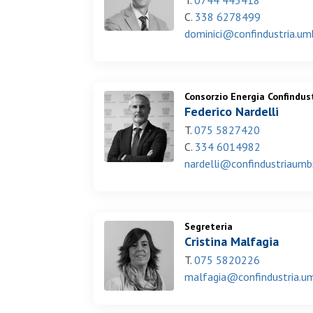
T.
0744 443418
C.
338 6278499
dominici@confindustria.umb
Consorzio Energia Confindus
Federico Nardelli
T.
075 5827420
C.
334 6014982
nardelli@confindustriaumbri
Segreteria
Cristina Malfagia
T.
075 5820226
malfagia@confindustria.umb