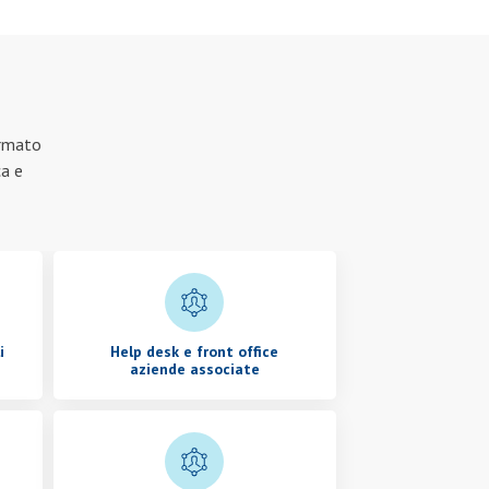
ermato
ca e
i
Help desk e front office
aziende associate